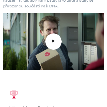
nadšením, tak aby nám padly jako ulité a staly se
přirozenou součástí naší DNA.