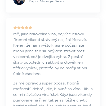
Depot Manager Senior
Mě, jako milovníka vína, nejvíce oslovil
firemní víkend strávený na jižní Moravě.
Nejen, že nám vyšlo krásné počasí, ale
mohli jsme ten slunný den strávit mezi
vinicemi, což je dvojitá výhra. Z pestré
škály odpoledních aktivit si člověk jen
těžko vybíral, protože by nejraději stihnul
úplně všechno.
Za mě opravdu super počasí, hodně
možností, dobré jídlo, hlavně to víno… líbila
se mi návštěva vinařství. Když jsou víkendy
plánované na říjen tak je asi těžké chytit
hezké počasí, ale já asi nejvíc ocením, když