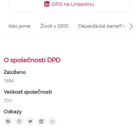
DPD na LinkedInu
Kdo jsme
Život v DPD
Dépéďácké benefity
O společnosti DPD
Založeno
1994
Velikost společnosti
700
Odkazy