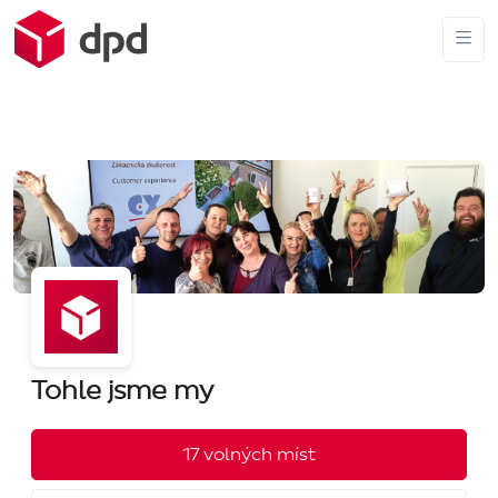
Tohle jsme my
17 volných míst