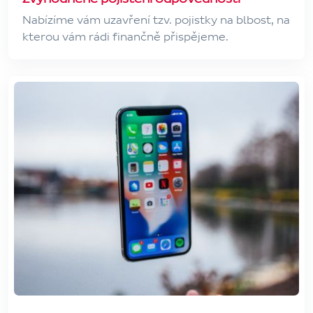
Nabízíme vám uzavření tzv. pojistky na blbost, na
kterou vám rádi finančně přispějeme.