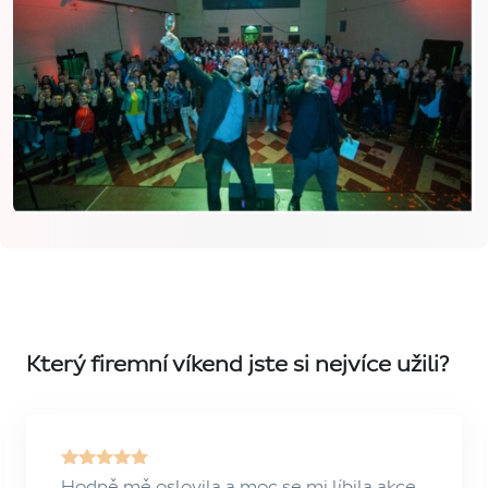
Který firemní víkend jste si nejvíce užili?
Hodně mě oslovila a moc se mi líbila akce