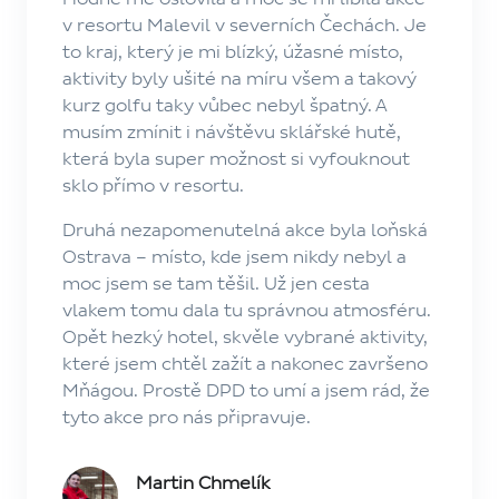
v resortu Malevil v severních Čechách. Je
to kraj, který je mi blízký, úžasné místo,
aktivity byly ušité na míru všem a takový
kurz golfu taky vůbec nebyl špatný. A
musím zmínit i návštěvu sklářské hutě,
která byla super možnost si vyfouknout
sklo přímo v resortu.
Druhá nezapomenutelná akce byla loňská
Ostrava – místo, kde jsem nikdy nebyl a
moc jsem se tam těšil. Už jen cesta
vlakem tomu dala tu správnou atmosféru.
Opět hezký hotel, skvěle vybrané aktivity,
které jsem chtěl zažít a nakonec završeno
Mňágou. Prostě DPD to umí a jsem rád, že
tyto akce pro nás připravuje.
Martin Chmelík