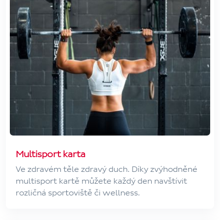
Multisport karta
Ve zdravém těle zdravý duch. Díky zvýhodněné
multisport kartě můžete každý den navštívit
rozličná sportoviště či wellness.