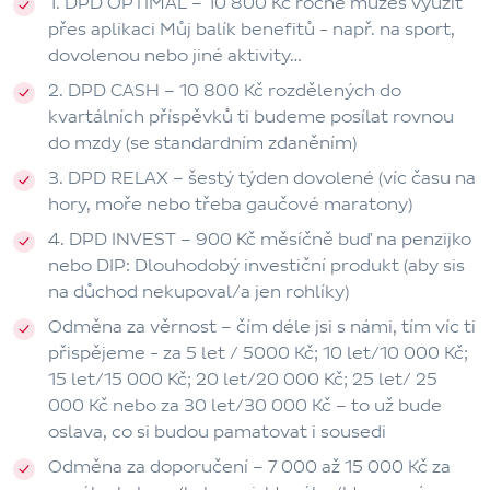
1. DPD OPTIMAL
– 10 800 Kč ročně můžeš využít
přes aplikaci Můj balík benefitů - např. na sport,
dovolenou nebo jiné aktivity…
2. DPD CASH
– 10 800 Kč rozdělených do
kvartálních příspěvků ti budeme posílat rovnou
do mzdy (se standardním zdaněním)
3. DPD RELAX
– šestý týden dovolené (víc času na
hory, moře nebo třeba gaučové maratony)
4. DPD INVEST
– 900 Kč měsíčně buď na penzijko
nebo DIP: Dlouhodobý investiční produkt (aby sis
na důchod nekupoval/a jen rohlíky)
Odměna za věrnost
– čím déle jsi s námi, tím víc ti
přispějeme - za 5 let / 5000 Kč; 10 let/10 000 Kč;
15 let/15 000 Kč; 20 let/20 000 Kč; 25 let/ 25
000 Kč nebo za 30 let/30 000 Kč – to už bude
oslava, co si budou pamatovat i sousedi
Odměna za doporučení
– 7 000 až 15 000 Kč za