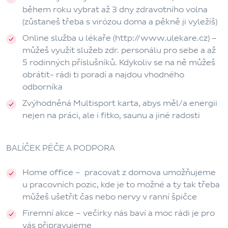
během roku vybrat až 3 dny zdravotního volna
(zůstaneš třeba s virózou doma a pěkně ji vyležíš)
Online služba u lékaře (http://www.ulekare.cz)
–
můžeš využít služeb zdr. personálu pro sebe a až
5 rodinných příslušníků. Kdykoliv se na ně můžeš
obrátit- rádi ti poradí a najdou vhodného
odborníka
Zvýhodněná Multisport karta
, abys měl/a energii
nejen na práci, ale i fitko, saunu a jiné radosti
BALÍČEK PÉČE A PODPORA
Home office –
pracovat z domova umožňujeme
u pracovních pozic, kde je to možné a ty tak třeba
můžeš ušetřit čas nebo nervy v ranní špičce
Firemní akce
– večírky nás baví a moc rádi je pro
vás připravujeme