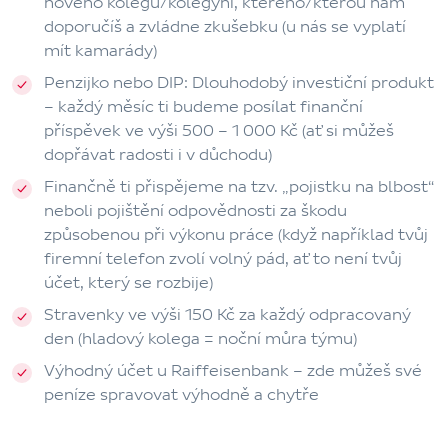
nového kolegu/kolegyni, kterého/kterou nám
doporučíš a zvládne zkušebku (u nás se vyplatí
mít kamarády)
Penzijko nebo DIP: Dlouhodobý investiční produkt
– každý měsíc ti budeme posílat finanční
příspěvek ve výši 500 – 1 000 Kč (ať si můžeš
dopřávat radosti i v důchodu)
Finančně ti přispějeme na tzv. „pojistku na blbost“
neboli pojištění odpovědnosti za škodu
způsobenou při výkonu práce (když například tvůj
firemní telefon zvolí volný pád, ať to není tvůj
účet, který se rozbije)
Stravenky ve výši 150 Kč
za každý odpracovaný
den (hladový kolega = noční můra týmu)
Výhodný účet u Raiffeisenbank
– zde můžeš své
peníze spravovat výhodně a chytře