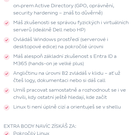
on‑prem Active Directory
(GPO, oprávnění,
security hardening – znáš to důvěrně)
Máš zkušenosti se správou
fyzických i virtuálních
serverů
(ideálně Dell nebo HP)
Ovládáš
Windows prostředí
(serverové i
desktopové edice) na pokročilé úrovni
Máš alespoň základní zkušenost s
Entra ID a
M365
(hands-on je velké plus)
Angličtinu na úrovni B2
zvládáš v klidu – ať už
čteš logy, dokumentaci nebo si dáš call
Umíš pracovat samostatně a rozhodnout se i ve
chvíli, kdy ostatní ještě hledají, kde začít
Linux
ti není úplně cizí a orientuješ se v shellu
EXTRA BODY NAVÍC ZÍSKÁŠ ZA:
Pokročilý
Linux