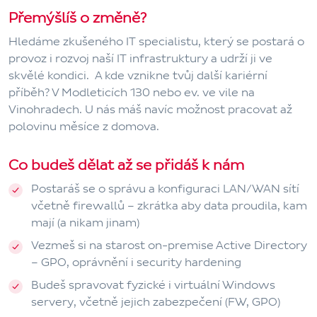
Přemýšlíš o změně?
Hledáme zkušeného IT specialistu, který se postará o
provoz i rozvoj naší IT infrastruktury a udrží ji ve
skvělé kondici.
A kde vznikne tvůj další kariérní
příběh?
V Modleticích 130 nebo ev. ve vile na
Vinohradech. U nás máš navíc možnost pracovat až
polovinu měsíce z domova.
Co budeš dělat až se přidáš k nám
Postaráš se o
správu a konfiguraci LAN/WAN sítí
včetně firewallů – zkrátka aby data proudila, kam
mají (a nikam jinam)
Vezmeš si na starost
on-premise Active Directory
– GPO, oprávnění i security hardening
Budeš spravovat
fyzické i virtuální Windows
servery
, včetně jejich zabezpečení (FW, GPO)