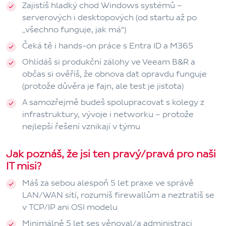
Zajistíš hladký chod
Windows systémů
–
serverových i desktopových (od startu až po
„všechno funguje, jak má“)
Čeká tě i hands-on práce s
Entra ID a M365
Ohlídáš si
produkční zálohy ve Veeam B&R
a
občas si ověříš, že obnova dat opravdu funguje
(protože důvěra je fajn, ale test je jistota)
A samozřejmě budeš spolupracovat s kolegy z
infrastruktury, vývoje i networku – protože
nejlepší řešení vznikají v týmu
Jak poznáš, že jsi ten pravý/pravá pro naši
IT misi?
Máš za sebou alespoň
5 let praxe ve správě
LAN/WAN sítí
, rozumíš firewallům a neztratíš se
v TCP/IP ani OSI modelu
Minimálně
5 let ses věnoval/a administraci