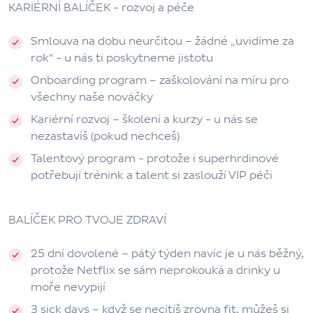
KARIÉRNÍ BALÍČEK - rozvoj a péče
Smlouva na dobu neurčitou
– žádné „uvidíme za
rok“ - u nás ti poskytneme jistotu
Onboarding program
– zaškolování na míru pro
všechny naše nováčky
Kariérní rozvoj
– školení a kurzy - u nás se
nezastavíš (pokud nechceš)
Talentový program
- protože i superhrdinové
potřebují trénink a talent si zaslouží VIP péči
BALÍČEK PRO TVOJE ZDRAVÍ
25 dní dovolené
– pátý týden navíc je u nás běžný,
protože Netflix se sám neprokouká a drinky u
moře nevypijí
3 sick days
– když se necítíš zrovna fit, můžeš si