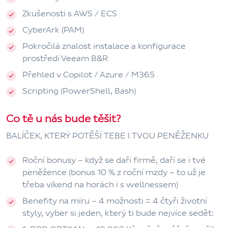
Zkušenosti s
AWS / ECS
CyberArk (PAM)
Pokročilá znalost instalace a konfigurace
prostředí Veeam B&R
Přehled v
Copilot / Azure / M365
Scripting
(PowerShell, Bash)
Co tě u nás bude těšit?
BALÍČEK, KTERÝ POTĚŠÍ TEBE I TVOU PENĚŽENKU
Roční bonusy
– když se daří firmě, daří se i tvé
peněžence (bonus 10 % z roční mzdy – to už je
třeba víkend na horách i s wellnessem)
Benefity na míru
– 4 možnosti = 4 čtyři životní
styly, vyber si jeden, který ti bude nejvíce sedět: