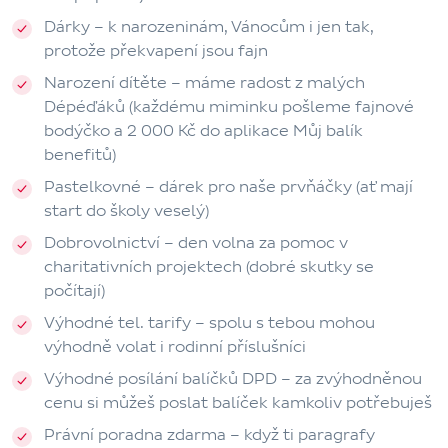
Dárky
– k narozeninám, Vánocům i jen tak,
protože překvapení jsou fajn
Narození dítěte
– máme radost z malých
Dépéďáků (každému miminku pošleme fajnové
bodýčko a 2 000 Kč do aplikace Můj balík
benefitů)
Pastelkovné
– dárek pro naše prvňáčky (ať mají
start do školy veselý)
Dobrovolnictví
– den volna za pomoc v
charitativních projektech (dobré skutky se
počítají)
Výhodné tel. tarify
– spolu s tebou mohou
výhodně volat i rodinní příslušníci
Výhodné posílání balíčků DPD
– za zvýhodněnou
cenu si můžeš poslat balíček kamkoliv potřebuješ
Právní poradna zdarma
– když ti paragrafy