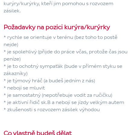
kurýry/kurýrky, kteří jim pomohou s rozvozem
zásilek.
Požadavky na pozici kurýra/kurýrky
* rychle se orientuje v terénu (bez toho to postě
nejde)
* je spolehlivý (přijde do práce včas, protože čas jsou
peníze)
* je to ochotný sympaťák (bude v přímém styku se
zákazníky)
* je týmový hráč (a budeš jedním z nás)
* nebojí se mluvit
* je samostatný (nepotřebuje vodit za ručičku)
* je aktivní řidič sk.B a nebojí se jízdy velkým autem
* zkušenosti s rozvozem zásilek výhodou
Co vlastně budeš dělat